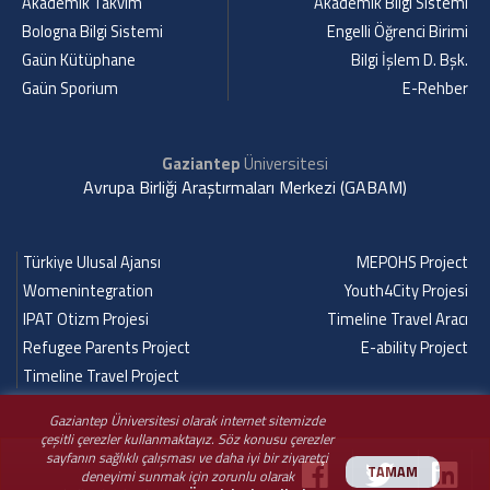
Akademik Takvim
Akademik Bilgi Sistemi
Bologna Bilgi Sistemi
Engelli Öğrenci Birimi
Gaün Kütüphane
Bilgi İşlem D. Bşk.
Gaün Sporium
E-Rehber
Gaziantep
Üniversitesi
Avrupa Birliği Araştırmaları Merkezi (GABAM)
Türkiye Ulusal Ajansı
MEPOHS Project
Womenintegration
Youth4City Projesi
IPAT Otizm Projesi
Timeline Travel Aracı
Refugee Parents Project
E-ability Project
Timeline Travel Project
Gaziantep Üniversitesi olarak internet sitemizde
çeşitli çerezler kullanmaktayız. Söz konusu çerezler
sayfanın sağlıklı çalışması ve daha iyi bir ziyaretçi
TAMAM
deneyimi sunmak için zorunlu olarak