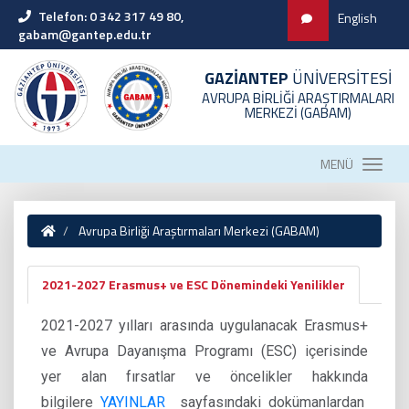
Telefon: 0 342 317 49 80,
English
gabam@gantep.edu.tr
GAZİANTEP
ÜNİVERSİTESİ
AVRUPA BİRLİĞİ ARAŞTIRMALARI
MERKEZİ (GABAM)
MENÜ
Avrupa Birliği Araştırmaları Merkezi (GABAM)
2021-2027 Erasmus+ ve ESC Dönemindeki Yenilikler
2021-2027 yılları arasında uygulanacak Erasmus+
ve Avrupa Dayanışma Programı (ESC) içerisinde
yer alan fırsatlar ve öncelikler hakkında
bilgilere
YAYINLAR
sayfasındaki dokümanlardan