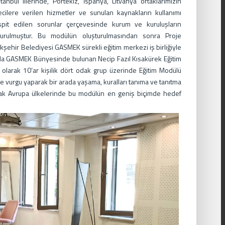
bul illerinde, Portekiz, İspanya, Litvanya ortaklarımızın
ecilere verilen hizmetler ve sunulan kaynakların kullanımı
espit edilen sorunlar çerçevesinde kurum ve kuruluşların
şturulmuştur. Bu modülün oluşturulmasından sonra Proje
şehir Belediyesi GASMEK sürekli eğitim merkezi iş birliğiyle
ında GASMEK Bünyesinde bulunan Necip Fazıl Kısakürek Eğitim
larak 10’ar kişilik dört odak grup üzerinde Eğitim Modülü
re vurgu yaparak bir arada yaşama, kuralları tanıma ve tanıtma
tak Avrupa ülkelerinde bu modülün en geniş biçimde hedef