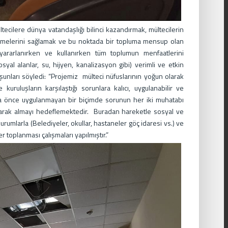
tecilere dünya vatandaşlığı bilinci kazandırmak, mültecilerin
msemelerini sağlamak ve bu noktada bir topluma mensup olan
yararlanırken ve kullanırken tüm toplumun menfaatlerini
yal alanlar, su, hijyen, kanalizasyon gibi) verimli ve etkin
e şunları söyledi: “Projemiz mülteci nüfuslarının yoğun olarak
ruluşların karşılaştığı sorunlara kalıcı, uygulanabilir ve
aha önce uygulanmayan bir biçimde sorunun her iki muhatabı
 olarak almayı hedeflemektedir. Buradan hareketle sosyal ve
rumlarla (Belediyeler, okullar, hastaneler göç idaresi vs.) ve
ler toplanması çalışmaları yapılmıştır.”