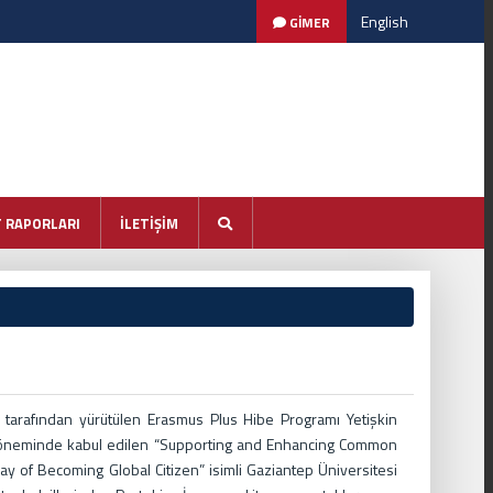
English
GİMER
T RAPORLARI
İLETİŞİM
ı tarafından yürütülen Erasmus Plus Hibe Programı Yetişkin
ısı döneminde kabul edilen “Supporting and Enhancing Common
y of Becoming Global Citizen” isimli Gaziantep Üniversitesi