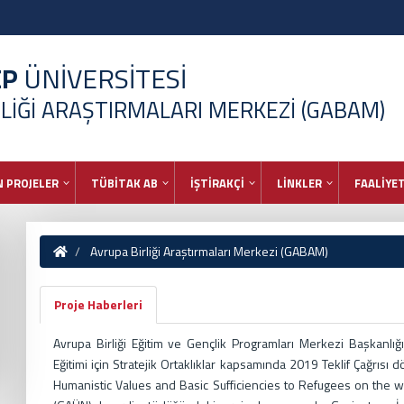
EP
ÜNİVERSİTESİ
LİĞİ ARAŞTIRMALARI MERKEZİ (GABAM)
 PROJELER
TÜBİTAK AB
İŞTİRAKÇİ
LİNKLER
FAALİYE
Avrupa Birliği Araştırmaları Merkezi (GABAM)
Proje Haberleri
Avrupa Birliği Eğitim ve Gençlik Programları Merkezi Başkanlığ
Eğitimi için Stratejik Ortaklıklar kapsamında 2019 Teklif Çağr
Humanistic Values and Basic Sufficiencies to Refugees on the wa