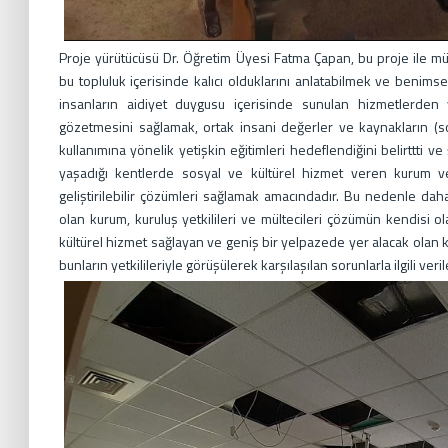
Proje yürütücüsü Dr. Öğretim Üyesi Fatma Çapan, bu proje ile mül
bu topluluk içerisinde kalıcı olduklarını anlatabilmek ve beni
insanların aidiyet duygusu içerisinde sunulan hizmetlerden 
gözetmesini sağlamak, ortak insani değerler ve kaynakların (sos
kullanımına yönelik yetişkin eğitimleri hedeflendiğini belirttti v
yaşadığı kentlerde sosyal ve kültürel hizmet veren kurum ve ku
geliştirilebilir çözümleri sağlamak amacındadır. Bu nedenle d
olan kurum, kuruluş yetkilileri ve mültecileri çözümün kendisi
kültürel hizmet sağlayan ve geniş bir yelpazede yer alacak olan ku
bunların yetkilileriyle görüşülerek karşılaşılan sorunlarla ilgili veri