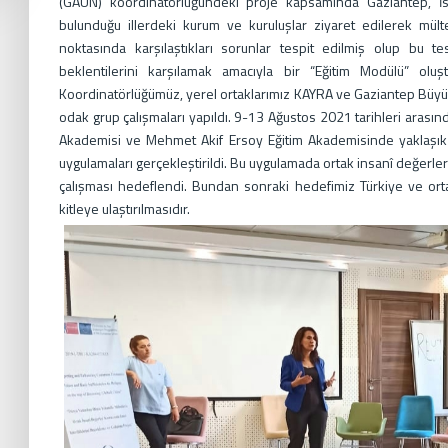
(GAÜN) koordinatörlüğündeki proje kapsamında Gaziantep, İstan
bulunduğu illerdeki kurum ve kuruluşlar ziyaret edilerek mült
noktasında karşılaştıkları sorunlar tespit edilmiş olup bu t
beklentilerini karşılamak amacıyla bir “Eğitim Modülü” olu
Koordinatörlüğümüz, yerel ortaklarımız KAYRA ve Gaziantep Büyük
odak grup çalışmaları yapıldı. 9-13 Ağustos 2021 tarihleri aras
Akademisi ve Mehmet Akif Ersoy Eğitim Akademisinde yaklaşık o
uygulamaları gerçekleştirildi. Bu uygulamada ortak insanî değerle
çalışması hedeflendi. Bundan sonraki hedefimiz Türkiye ve or
kitleye ulaştırılmasıdır.