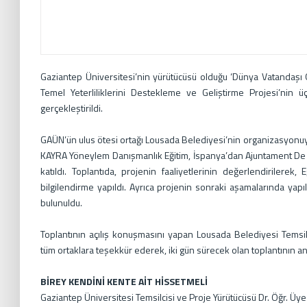
Gaziantep Üniversitesi’nin yürütücüsü olduğu ‘Dünya Vatandaşı
Temel Yeterliliklerini Destekleme ve Geliştirme Projesi’nin ü
gerçekleştirildi.
GAÜN’ün ulus ötesi ortağı Lousada Belediyesi’nin organizasyonuy
KAYRA Yöneylem Danışmanlık Eğitim, İspanya’dan Ajuntament De V
katıldı. Toplantıda, projenin faaliyetlerinin değerlendiriler
bilgilendirme yapıldı. Ayrıca projenin sonraki aşamalarında yapı
bulunuldu.
Toplantının açılış konuşmasını yapan Lousada Belediyesi Temsilc
tüm ortaklara teşekkür ederek, iki gün sürecek olan toplantının a
BİREY KENDİNİ KENTE AİT HİSSETMELİ
Gaziantep Üniversitesi Temsilcisi ve Proje Yürütücüsü Dr. Öğr. Ü