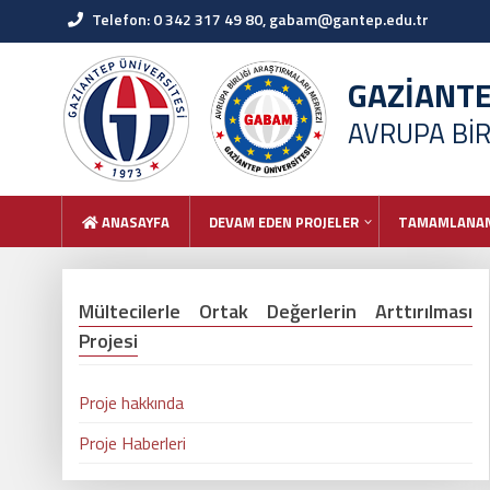
Telefon: 0 342 317 49 80, gabam@gantep.edu.tr
GAZİANT
AVRUPA BİR
ANASAYFA
DEVAM EDEN PROJELER
TAMAMLANAN
Mültecilerle Ortak Değerlerin Arttırılması
Projesi
Proje hakkında
Proje Haberleri