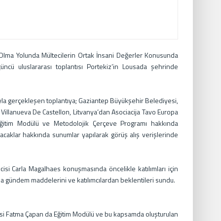
 Olma Yolunda Mültecilerin Ortak İnsani Değerler Konusunda
çüncü uluslararası toplantısı Portekiz’in Lousada şehrinde
la gerçekleşen toplantıya; Gaziantep Büyükşehir Belediyesi,
illanueva De Castellon, Litvanya’dan Asociacija Tavo Europa
ek, Eğitim Modülü ve Metodolojik Çerçeve Programı hakkında
lacaklar hakkında sunumlar yapılarak görüş alış verişlerinde
isi Carla Magalhaes konuşmasında öncelikle katılımları için
na gündem maddelerini ve katılımcılardan beklentileri sundu.
yesi Fatma Çapan da Eğitim Modülü ve bu kapsamda oluşturulan