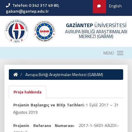
Telefon: 0 342 317 49 80,
English
gabam@gantep.edu.tr
GAZİANTEP
ÜNİVERSİTESİ
AVRUPA BİRLİĞİ ARAŞTIRMALARI
MERKEZİ (GABAM)
MENÜ
Avrupa Birliği Araştırmaları Merkezi (GABAM)
Proje hakkında
Projenin Başlangıç ve Bitiş Tarihleri:
1 Eylül 2017 – 31
Ağustos 2019
Projenin Referans Numarası:
2017-1-SK01-KA201-