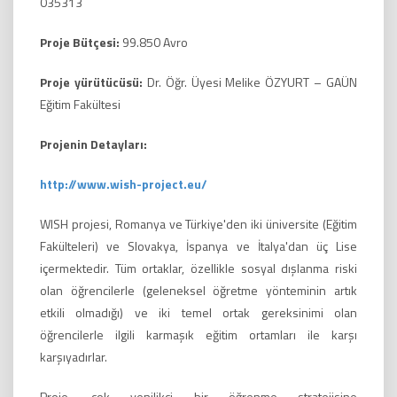
035313
Proje Bütçesi:
99.850 Avro
Proje yürütücüsü:
Dr. Öğr. Üyesi Melike ÖZYURT – GAÜN
Eğitim Fakültesi
Projenin Detayları:
http://www.wish-project.eu/
WISH projesi, Romanya ve Türkiye'den iki üniversite (Eğitim
Fakülteleri) ve Slovakya, İspanya ve İtalya'dan üç Lise
içermektedir. Tüm ortaklar, özellikle sosyal dışlanma riski
olan öğrencilerle (geleneksel öğretme yönteminin artık
etkili olmadığı) ve iki temel ortak gereksinimi olan
öğrencilerle ilgili karmaşık eğitim ortamları ile karşı
karşıyadırlar.
Proje, çok yenilikçi bir öğrenme stratejisine