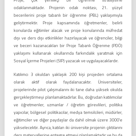
odaklanmaktadır. Projenin odak noktası, 21. yüzyıl
becerilerini proje tabanlı bir öğrenme (PBL) yaklaşımıyla
geliştirmektir. Proje kapsamında öğretmenler, belirli
konularda eğitimler alacak ve proje konularında müfredat
dışı ve ders dışı etkinlikler hazırlayacak ve öğrenciler, bilgi
ve beceri kazanacakları bir Proje Tabanlı Öğrenme (PDÖ)
yaklaşımı kullanarak okullarında farkındalık yaratmak için
Sosyal İçerme Projeleri (SIP) yazacak ve uygulayacaklardır.
Katılımcı 3 okuldan yaklaşık 200 kişi projeden ortalama
olarak aktif olarak faydalanacaktır. Üniversiteler,
projelerinde pilot çalışmalarını iki tane daha yüksek okulda
gerçekleştirmeyi planlamaktadırlar. Bu, doğrudan katılımcılar
ve öğretmenler, uzmanlar / öğretim görevlileri, politika
yapıcılar, bölgesel politikacılar, medya temsilcileri, müdürler,
eğitimciler ve diğer paydaşlar da dahil olmak üzere 3000'e
yükselecektir. Ayrıca, katılan iki üniversite projenin çıktılarını
ders materyallerine entegre etmeyi planlamaktadır ve bu da