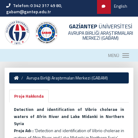
Telefon: 0 342 317 49 80,
English
gabam@gantep.edu.tr
GAZİANTEP
ÜNİVERSİTESİ
AVRUPA BİRLİĞİ ARAŞTIRMALARI
MERKEZİ (GABAM)
MENÜ
Avrupa Birliği Araştırmaları Merkezi (GABAM)
Proje Hakkında
Detection and identification of Vibrio cholerae in
waters of Afrin River and Lake Midanki in Northern
Syria
Proje Adı :
‘Detection and identification of Vibrio cholerae in
waters of Afrin River and Lake Midanki in Northern Syria’