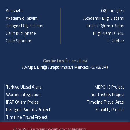
Anasayfa
Öğrenci İşleri
Akademik Takvim
Akademik Bilgi Sistemi
Bologna Bilgi Sistemi
Engelli Öğrenci Birimi
Gaün Kütüphane
Bilgi İşlem D. Bşk.
Gaün Sporium
E-Rehber
Gaziantep
Üniversitesi
Avrupa Birliği Araştırmaları Merkezi (GABAM)
Türkiye Ulusal Ajansı
MEPOHS Project
Womenintegration
Youth4City Projesi
IPAT Otizm Projesi
Timeline Travel Aracı
Refugee Parents Project
E-ability Project
Timeline Travel Project
Gaziantep Üniversitesi olarak internet sitemizde