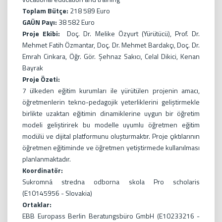
Toplam Bütçe:
218 589 Euro
GAÜN Payı:
38 582 Euro
Proje Ekibi:
Doç. Dr. Melike Özyurt (Yürütücü), Prof. Dr.
Mehmet Fatih Özmantar, Doç. Dr. Mehmet Bardakçı, Doç. Dr.
Emrah Cinkara, Öğr. Gör. Şehnaz Sakıcı, Celal Dikici, Kenan
Bayrak
Proje Özeti:
7 ülkeden eğitim kurumları ile yürütülen projenin amacı,
öğretmenlerin tekno-pedagojik yeterliklerini geliştirmekle
birlikte uzaktan eğitimin dinamiklerine uygun bir öğretim
modeli geliştirirek bu modelle uyumlu öğretmen eğitim
modülü ve dijital platformunu oluşturmaktır. Proje çıktılarının
öğretmen eğitiminde ve öğretmen yetiştirmede kullanılması
planlanmaktadır.
Koordinatör:
Sukromná stredna odborna skola Pro scholaris
(E10145956 - Slovakia)
Ortaklar:
EBB Europass Berlin Beratungsbüro GmbH (E10233216 -