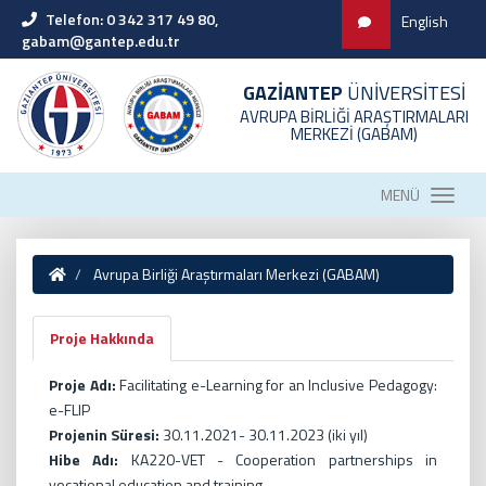
Telefon: 0 342 317 49 80,
English
gabam@gantep.edu.tr
GAZİANTEP
ÜNİVERSİTESİ
AVRUPA BİRLİĞİ ARAŞTIRMALARI
MERKEZİ (GABAM)
MENÜ
Avrupa Birliği Araştırmaları Merkezi (GABAM)
Proje Hakkında
Proje Adı:
Facilitating e-Learning for an Inclusive Pedagogy:
e-FLIP
Projenin Süresi:
30.11.2021- 30.11.2023 (iki yıl)
Hibe Adı:
KA220-VET - Cooperation partnerships in
vocational education and training