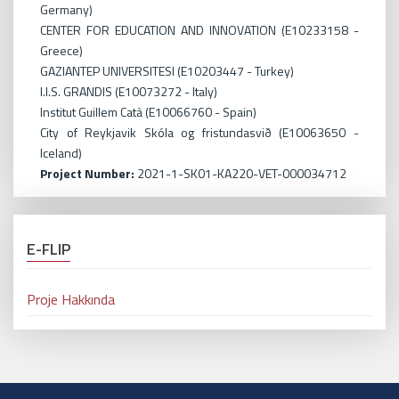
Germany)
CENTER FOR EDUCATION AND INNOVATION (E10233158 -
Greece)
GAZIANTEP UNIVERSITESI (E10203447 - Turkey)
I.I.S. GRANDIS (E10073272 - Italy)
Institut Guillem Catà (E10066760 - Spain)
City of Reykjavik Skóla og fristundasvið (E10063650 -
Iceland)
Project Number:
2021-1-SK01-KA220-VET-000034712
E-FLIP
Proje Hakkında